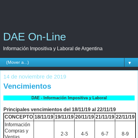
DAE On-Line
Información Impositiva y Laboral de Argentina
▼
14 de noviembre de 2019
Vencimientos
DAE - Información Impositiva y Laboral
Principales vencimientos del 18/11/19 al 22/11/19
CONCEPTO
18/11/19
19/11/19
20/11/19
21/11/19
22/11/19
Información
Compras y
2-3
4-5
6-7
8-9
Ventas