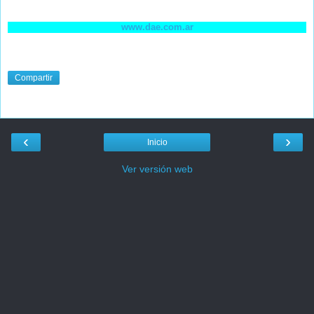
www.dae.com.ar
Compartir
‹
›
Inicio
Ver versión web