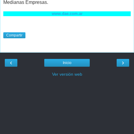
Medianas Empresas.
www.dae.com.ar
Compartir
‹
›
Inicio
Ver versión web