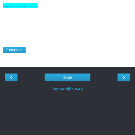
https://www.dae.com.ar
Compartir
‹
›
Inicio
Ver versión web