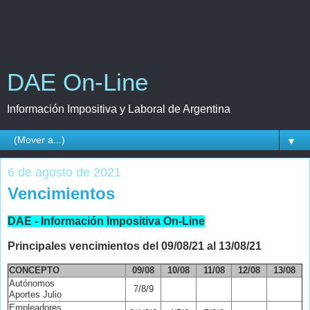
DAE On-Line
Información Impositiva y Laboral de Argentina
▼
6 de agosto de 2021
Vencimientos
DAE - Información Impositiva On-Line
Principales vencimientos del 09/08/21 al 13/08/21
CONCEPTO
09/08
10/08
11/08
12/08
13/08
Autónomos
7/8/9
Aportes Julio
Empleadores