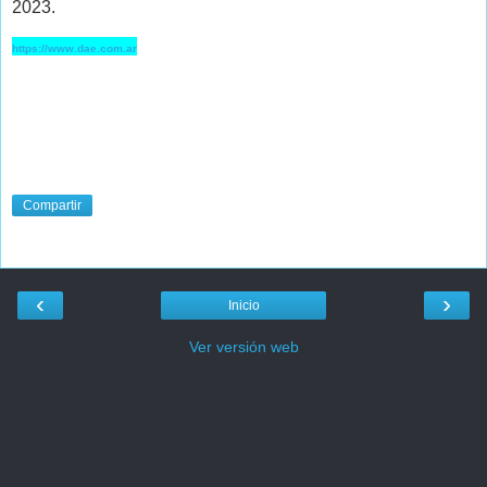
2023.
https://www.dae.com.ar
Compartir
‹
›
Inicio
Ver versión web