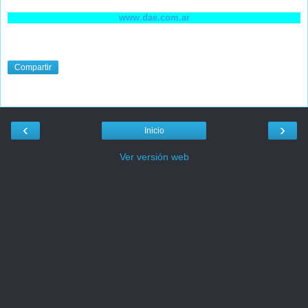
www.dae.com.ar
Compartir
‹
›
Inicio
Ver versión web