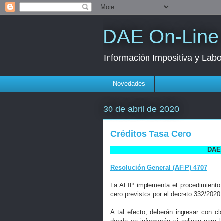
DAE On-Line
Información Impositiva y Labo
Novedades
30 de abril de 2020
Créditos Tasa Cero
DAE 
Resolución General (AFIP) 4707
La AFIP implementa el procedimiento
cero previstos por el decreto 332/2020
A tal efecto, deberán ingresar con cl
donde se informarán si aplican para 