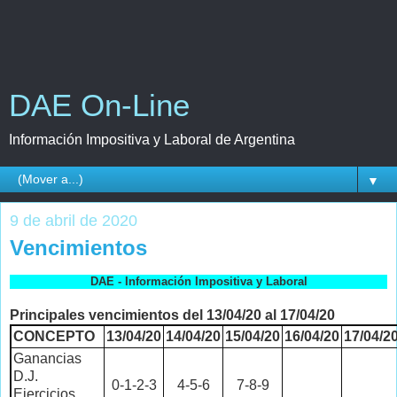
DAE On-Line
Información Impositiva y Laboral de Argentina
▼
9 de abril de 2020
Vencimientos
DAE - Información Impositiva y Laboral
Principales vencimientos del 13/04/20 al 17/04/20
CONCEPTO
13/04/20
14/04/20
15/04/20
16/04/20
17/04/2
Ganancias
D.J.
0-1-2-3
4-5-6
7-8-9
Ejercicios