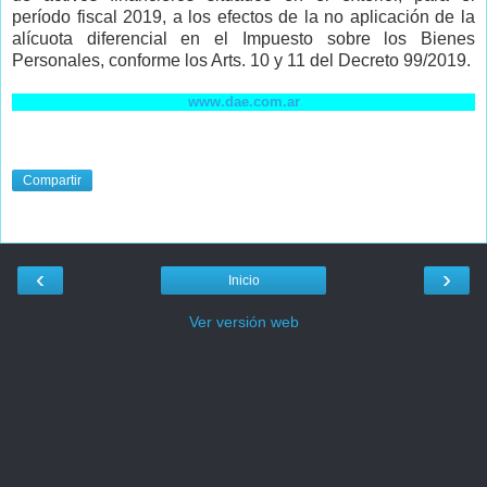
período fiscal 2019, a los efectos de la no aplicación de la
alícuota diferencial en el Impuesto sobre los Bienes
Personales, conforme los Arts. 10 y 11 del Decreto 99/2019.
www.dae.com.ar
Compartir
‹
›
Inicio
Ver versión web