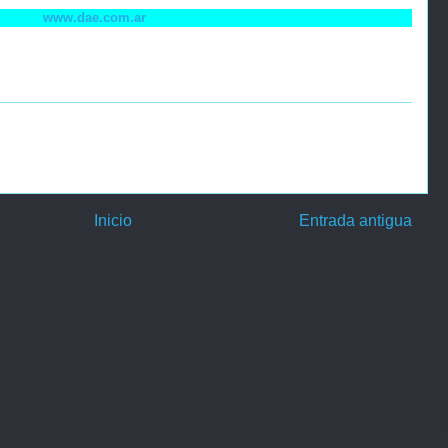
www.dae.com.ar
Inicio
Entrada antigua