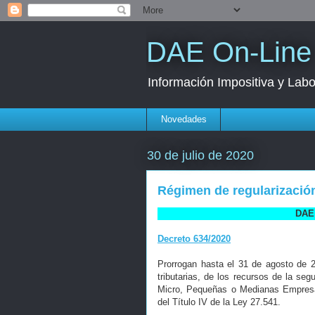
DAE On-Line
Información Impositiva y Labo
Novedades
30 de julio de 2020
Régimen de regularizació
DAE 
Decreto 634/2020
Prorrogan hasta el 31 de agosto de 
tributarias, de los recursos de la se
Micro, Pequeñas o Medianas Empresas 
del Título IV de la Ley 27.541.