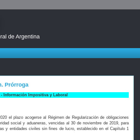
ral de Argentina
n. Prórroga
- Información Impositiva y Laboral
2020 el plazo acogerse al Régimen de Regularización de obligaciones
guridad social y aduaneras, vencidas al 30 de noviembre de 2019, para
y entidades civiles sin fines de lucro, establecido en el Capítulo 1