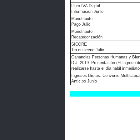
Libro IVA Digital
Información Junio
Monotributo
Pago Julio
Monotributo
Recategorización
SICORE
1ra quincena Julio
Ganancias Personas Humanas y Bien
D.J. 2019. Presentación (
El ingreso d
realizarse hasta el día hábil inmediato
Ingresos Brutos. Convenio Multilatera
Anticipo Junio