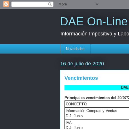
DAE On-Line
Información Impositiva y Labo
Novedades
16 de julio de 2020
Vencimientos
DAE 
Principales vencimientos del 20/07/2
CONCEPTO
Información Compras y Ventas
D.J. Junio
IVA
D.J. Junio