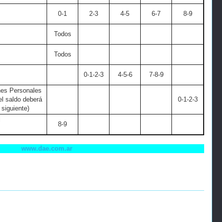
0-1
2-3
4-5
6-7
8-9
Todos
Todos
0-1-2-3
4-5-6
7-8-9
es Personales
el saldo deberá
0-1-2-3
 siguiente)
l
8-9
www.dae.com.ar