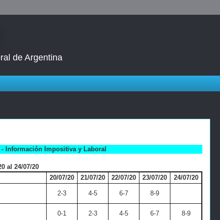
ral de Argentina
- Información Impositiva y Laboral
0 al 24/07/20
20/07/20
21/07/20
22/07/20
23/07/20
24/07/20
2-3
4-5
6-7
8-9
0-1
2-3
4-5
6-7
8-9