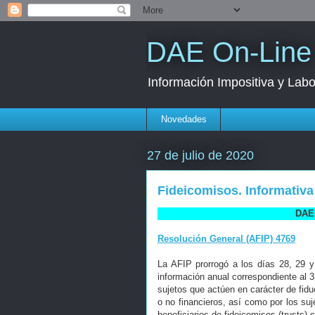
DAE On-Line
Información Impositiva y Labo
Novedades
27 de julio de 2020
Fideicomisos. Informativa
DAE 
Resolución General (AFIP) 4769
La AFIP prorrogó a los días 28, 29 y
información anual correspondiente al 3
sujetos que actúen en carácter de fiduc
o no financieros, así como por los suj
beneficiarios de fideicomisos (trusts) c