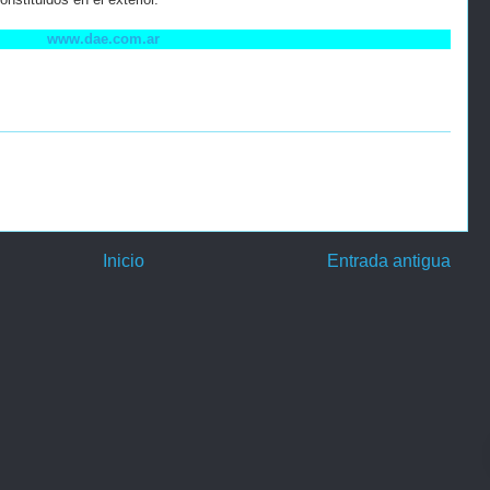
www.dae.com.ar
Inicio
Entrada antigua