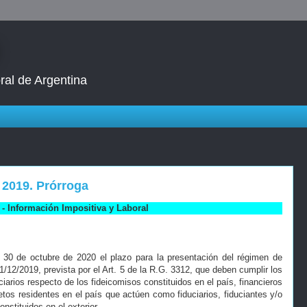
ral de Argentina
 2019. Prórroga
- Información Impositiva y Laboral
 30 de octubre de 2020 el plazo para la presentación del régimen de
1/12/2019, prevista por el Art. 5 de la R.G. 3312, que deben cumplir los
iarios respecto de los fideicomisos constituidos en el país, financieros
etos residentes en el país que actúen como fiduciarios, fiduciantes y/o
onstituidos en el exterior.