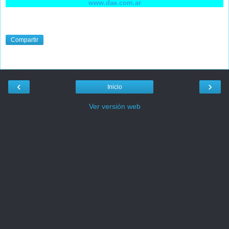
www.dae.com.ar
Compartir
‹
›
Inicio
Ver versión web