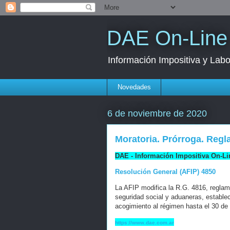
DAE On-Line
Información Impositiva y Labo
Novedades
6 de noviembre de 2020
Moratoria. Prórroga. Reg
DAE - Información Impositiva On-Li
Resolución General (AFIP) 4850
La AFIP modifica la R.G. 4816, reglame
seguridad social y aduaneras, establec
acogimiento al régimen hasta el 30 de
https://www.dae.com.ar