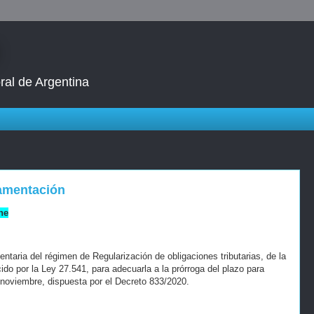
ral de Argentina
lamentación
ne
ntaria del régimen de Regularización de obligaciones tributarias, de la
ido por la Ley 27.541, para adecuarla a la prórroga del plazo para
 noviembre, dispuesta por el Decreto 833/2020.