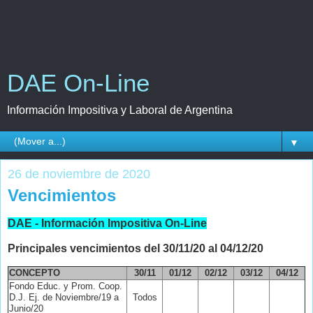
DAE On-Line
Información Impositiva y Laboral de Argentina
▼
26 de noviembre de 2020
Vencimientos
DAE - Información Impositiva On-Line
Principales vencimientos del 30/11/20 al 04/12/20
CONCEPTO
30
/11
01/12
02/12
03/12
04/12
Fondo Educ. y Prom. Coop.
D.J. Ej. de Noviembre/19 a
Todos
Junio/20