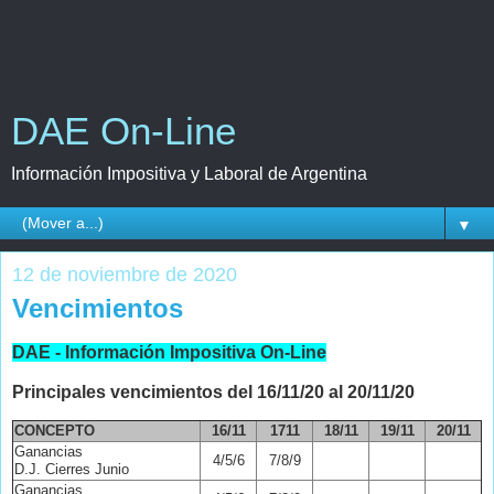
DAE On-Line
Información Impositiva y Laboral de Argentina
▼
12 de noviembre de 2020
Vencimientos
DAE - Información Impositiva On-Line
Principales vencimientos del 16/11/20 al 20/11/20
CONCEPTO
16
/11
1711
18/11
19/11
20/11
Ganancias
4/5/6
7/8/9
D.J. Cierres Junio
Ganancias