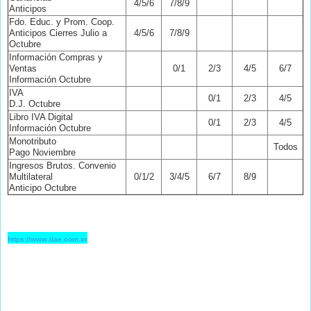
4/5/6
7/8/9
Anticipos
Fdo. Educ. y Prom. Coop.
Anticipos Cierres Julio a
4/5/6
7/8/9
Octubre
Información Compras y
Ventas
0/1
2/3
4/5
6/7
Información Octubre
IVA
0/1
2/3
4/5
D.J. Octubre
Libro IVA Digital
0/1
2/3
4/5
Información Octubre
Monotributo
Todos
Pago Noviembre
Ingresos Brutos. Convenio
Multilateral
0/1/2
3/4/5
6/7
8/9
Anticipo Octubre
https://www.dae.com.ar