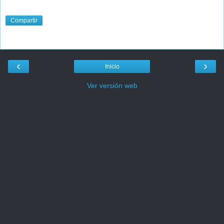
Compartir
‹
›
Inicio
Ver versión web