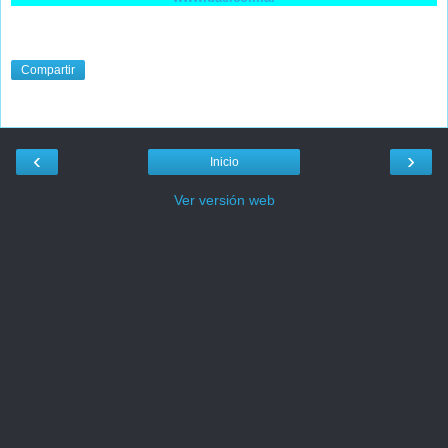
Compartir
‹
›
Inicio
Ver versión web