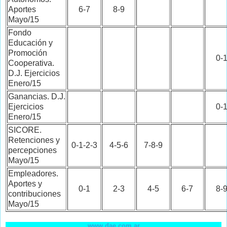
Aportes
6-7
8-9
Mayo/15
Fondo
Educación y
Promoción
0-
Cooperativa.
D.J. Ejercicios
Enero/15
Ganancias.
D.J.
Ejercicios
0-
Enero/15
SICORE.
Retenciones y
0-1-2-3
4-5-6
7-8-9
percepciones
Mayo/15
Empleadores.
Aportes y
0-1
2-3
4-5
6-7
8-
contribuciones
Mayo/15
www.dae.com.ar