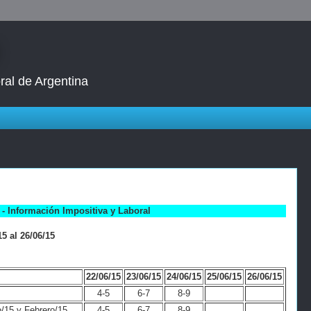
ral de Argentina
- Información Impositiva y Laboral
5 al 26/06/15
22/06/15
23/06/15
24/06/15
25/06/15
26/06/15
4-5
6-7
8-9
/15 y Febrero/15
4-5
6-7
8-9