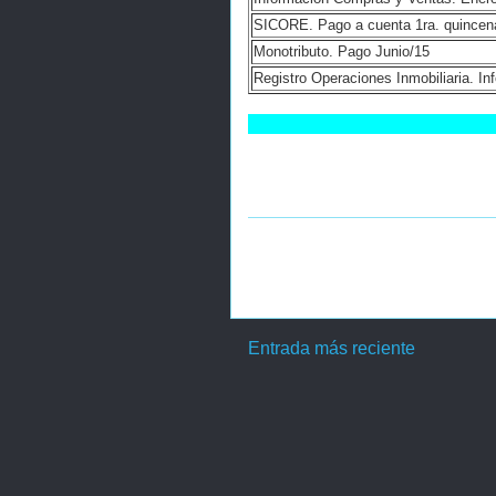
SICORE. Pago a cuenta 1ra. quincen
Monotributo. Pago Junio/15
Registro Operaciones Inmobiliaria. In
Entrada más reciente