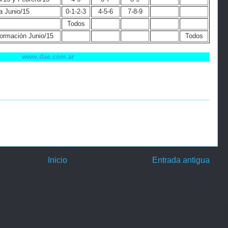
a Junio/15
0-1-2-3
4-5-6
7-8-9
Todos
formación Junio/15
Todos
www.dae.com.ar
Inicio
Entrada antigua