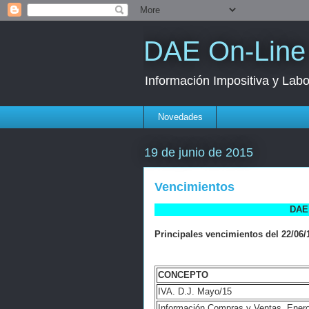
DAE On-Line
Información Impositiva y Labo
Novedades
19 de junio de 2015
Vencimientos
DAE 
Principales vencimientos del 22/06/1
CONCEPTO
IVA. D.J. Mayo/15
Información Compras y Ventas. Enero