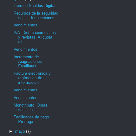
Libro de Sueldos Digital
Recursos de la seguridad
social. Inspecciones
Vencimientos
IVA. Distribución diarios
y revistas. Alícuota
dif...
Vencimientos
Incremento de
Asignaciones
Familiares
Factura electrónica y
regímenes de
información
Vencimientos
Vencimientos
Monotributo. Obras
sociales
Facilidades de pago.
Prórroga
►
mayo
(7)