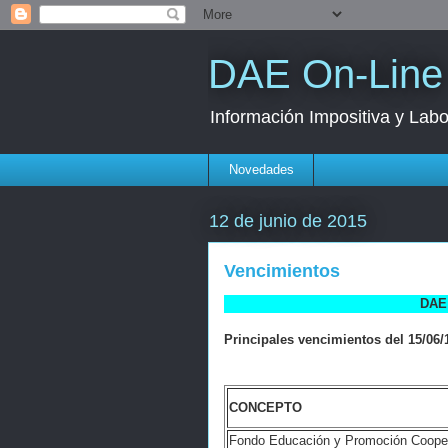
DAE On-Line
Información Impositiva y Labo
Novedades
12 de junio de 2015
Vencimientos
DAE 
Principales vencimientos del 15/06/1
CONCEPTO
Fondo Educación y Promoción Coopera