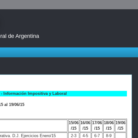
ral de Argentina
- Información Impositiva y Laboral
5 al 19/06/15
15/06
16/06
17/06
18/06
19/06
/15
/15
/15
/15
/15
tiva. D.J. Ejercicios Enero/15
2-3
4-5
6-7
8-9