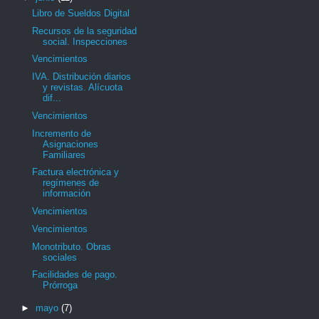
Libro de Sueldos Digital
Recursos de la seguridad
social. Inspecciones
Vencimientos
IVA. Distribución diarios
y revistas. Alícuota
dif...
Vencimientos
Incremento de
Asignaciones
Familiares
Factura electrónica y
regímenes de
información
Vencimientos
Vencimientos
Monotributo. Obras
sociales
Facilidades de pago.
Prórroga
►
mayo
(7)