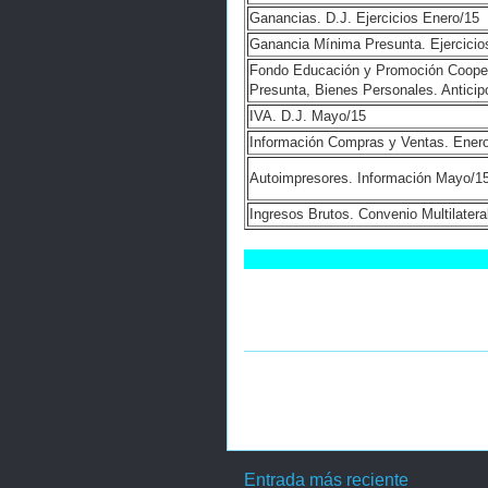
Ganancias.
D.J. Ejercicios Enero/15
Ganancia Mínima Presunta. Ejercicio
Fondo Educación y Promoción Coope
Presunta, Bienes Personales. Anticip
IVA. D.J. Mayo/15
Información Compras y Ventas. Enero
Autoimpresores. Información Mayo/1
Ingresos Brutos. Convenio Multilatera
Entrada más reciente