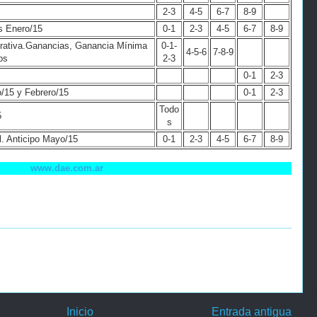
2-3
4-5
6-7
8-9
s Enero/15
0-1
2-3
4-5
6-7
8-9
rativa.Ganancias, Ganancia Mínima
0-1-
4-5-6
7-8-9
os
2-3
0-1
2-3
/15 y Febrero/15
0-1
2-3
Todo
5
s
l. Anticipo Mayo/15
0-1
2-3
4-5
6-7
8-9
www.dae.com.ar
Inicio
Entrada antigua