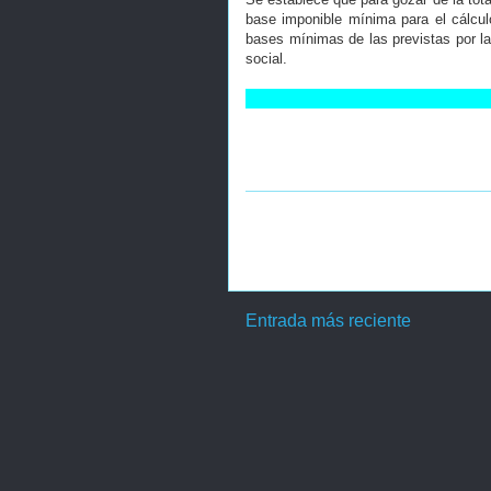
base imponible mínima para el cálcul
bases mínimas de las previstas por la
social.
Entrada más reciente