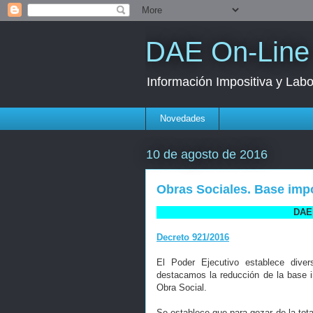
DAE On-Line
Información Impositiva y Labo
Novedades
10 de agosto de 2016
Obras Sociales. Base imp
DAE 
Decreto 921/2016
El Poder Ejecutivo establece dive
destacamos la reducción de la base i
Obra Social.
Se establece que para gozar de la tota