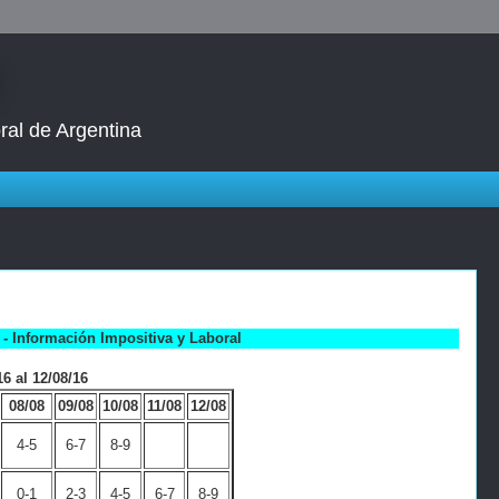
ral de Argentina
- Información Impositiva y Laboral
6 al 12/08/16
08/08
09/08
10/08
11/08
12/08
4-5
6-7
8-9
0-1
2-3
4-5
6-7
8-9