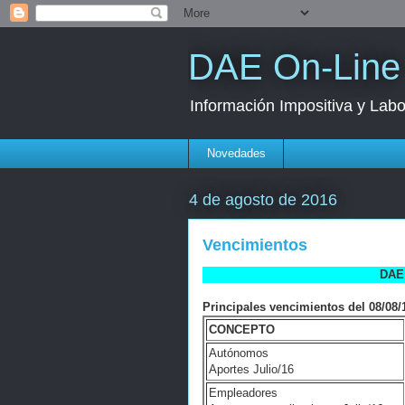
DAE On-Line
Información Impositiva y Labo
Novedades
4 de agosto de 2016
Vencimientos
DAE 
Principales vencimientos del 08/08/1
CONCEPTO
Autónomos
Aportes Julio/16
Empleadores