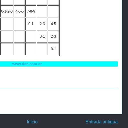
0-1-2-3
4-5-6
7-8-9
0-1
2-3
4-5
0-1
2-3
0-1
www.dae.com.ar
Inicio
Entrada antigua