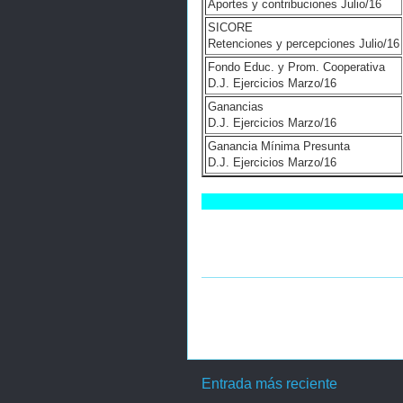
Aportes y contribuciones Julio/16
SICORE
Retenciones y percepciones Julio/16
Fondo Educ. y Prom. Cooperativa
D.J. Ejercicios Marzo/16
Ganancias
D.J. Ejercicios Marzo/16
Ganancia Mínima Presunta
D.J. Ejercicios Marzo/16
Entrada más reciente