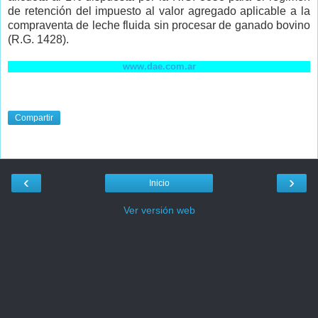
de retención del impuesto al valor agregado aplicable a la
compraventa de leche fluida sin procesar de ganado bovino
(R.G. 1428).
www.dae.com.ar
Compartir
‹
›
Inicio
Ver versión web