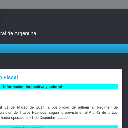
ral de Argentina
 Fiscal
- Información Impositiva y Laboral
 el 31 de Marzo de 2017 la posibilidad de adherir al Régimen de
isición de Títulos Públicos, según lo previsto en el Art. 42 de la Ley
 había operado el 31 de Diciembre pasado.
www.dae.com.ar