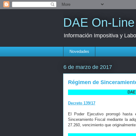
DAE On-Line
Información Impositiva y Labo
Novedades
6 de marzo de 2017
Régimen de Sinceramiento
DAE 
Decreto 139/17
El Poder Ejecutivo prorrogó hasta
Sinceramiento Fiscal mediante la adqu
27.260, vencimiento que originalmente