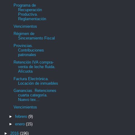
Programa de
Recuperación
Productiva.
Reglamentación
Vencimientos
Régimen de
Sinceramiento Fiscal
Provincias.
Contribuciones
patronales
Retención IVA compra-
venta de leche fluida.
Alícuota
Factura Electrónica.
Locación de inmuebles
Ganancias. Retenciones
cuarta categoría.
Nuevo tex...
Vencimientos
►
febrero
(9)
►
enero
(15)
►
2016
(196)