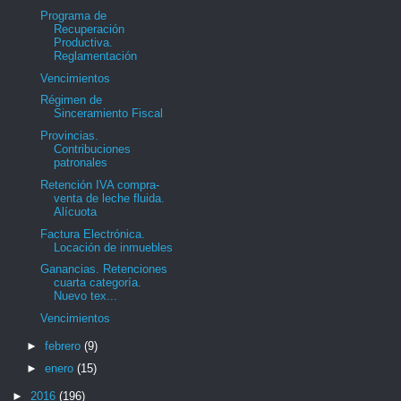
Programa de
Recuperación
Productiva.
Reglamentación
Vencimientos
Régimen de
Sinceramiento Fiscal
Provincias.
Contribuciones
patronales
Retención IVA compra-
venta de leche fluida.
Alícuota
Factura Electrónica.
Locación de inmuebles
Ganancias. Retenciones
cuarta categoría.
Nuevo tex...
Vencimientos
►
febrero
(9)
►
enero
(15)
►
2016
(196)