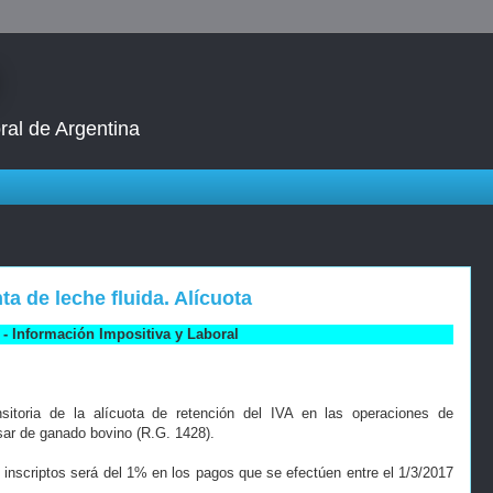
ral de Argentina
a de leche fluida. Alícuota
- Información Impositiva y Laboral
sitoria de la alícuota de retención del IVA en las operaciones de
sar de ganado bovino (R.G. 1428).
 inscriptos será del 1% en los pagos que se efectúen entre el 1/3/2017