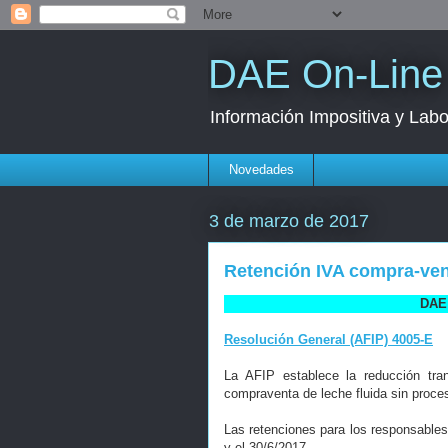
DAE On-Line
Información Impositiva y Labo
Novedades
3 de marzo de 2017
Retención IVA compra-vent
DAE 
Resolución General (AFIP) 4005-E
La AFIP establece la reducción tran
compraventa de leche fluida sin proce
Las retenciones para los responsables
y el 30/6/2017.