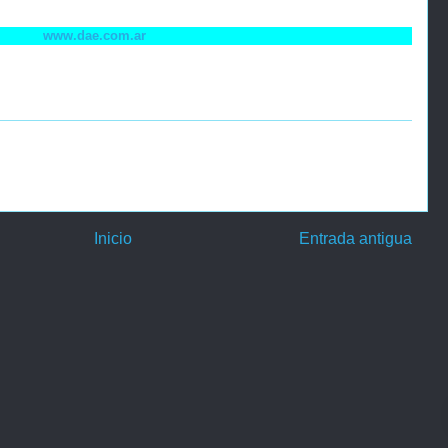
www.dae.com.ar
Inicio
Entrada antigua