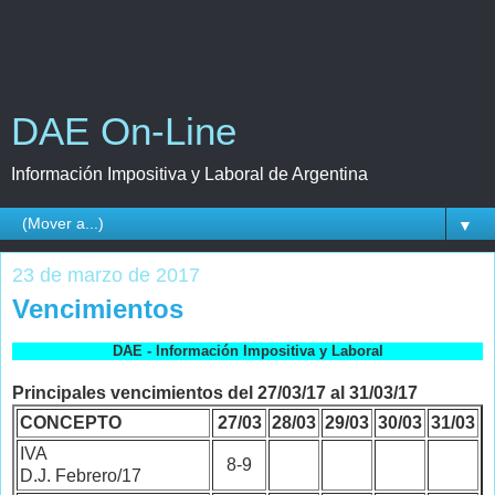
DAE On-Line
Información Impositiva y Laboral de Argentina
▼
23 de marzo de 2017
Vencimientos
DAE - Información Impositiva y Laboral
Principales vencimientos del 27/03/17 al 31/03/17
CONCEPTO
27/03
28/03
29/03
30/03
31/03
IVA
8-9
D.J. Febrero/17