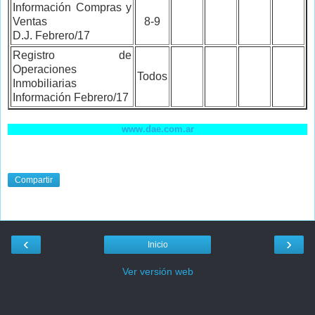
Información Compras y
Ventas
8-9
D.J. Febrero/17
Registro de
Operaciones
Todos
Inmobiliarias
Información Febrero/17
www.dae.com.ar
Compartir
‹
›
Inicio
Ver versión web