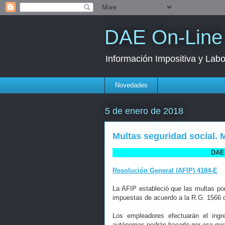
DAE On-Line
Información Impositiva y Labo
Novedades
5 de enero de 2018
Multas seguridad social.
DAE 
Resolución General (AFIP) 4184-E
La AFIP estableció que las multas por
impuestas de acuerdo a la R.G. 1566 d
Los empleadores efectuarán el ingr
autónomos podrán hacerlo por ese mism