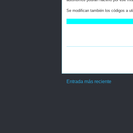
Se modifican también los códigos a uti
Entrada más reciente