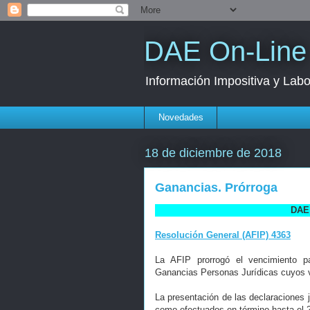
DAE On-Line
Información Impositiva y Labo
Novedades
18 de diciembre de 2018
Ganancias. Prórroga
DAE 
Resolución General (AFIP) 4363
La AFIP prorrogó el vencimiento pa
Ganancias Personas Jurídicas cuyos ve
La presentación de las declaraciones j
como efectuados en término hasta el 