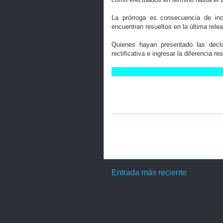
La prórroga es consecuencia de inc
encuentran resueltos en la última rele
Quienes hayan presentado las decla
rectificativa e ingresar la diferencia r
Entrada más reciente