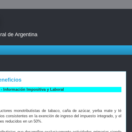
ral de Argentina
neficios
- Información Impositiva y Laboral
ctores monotributistas de tabaco, caña de azúcar, yerba mate y té
ios consistentes en la exención de ingreso del impuesto integrado, y el
ales reducidos en un 50%.
ibutistas que desarrollen exclusivamente actividades primarias siendo