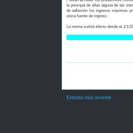
la principal de ellas alguna de las 
de adhesión los ingresos máximos pre
única fuente de ingreso.
La norma surtirá efecto desde el 1/1/2
Entrada más reciente