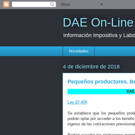
DAE On-Line
Información Impositiva y Labo
Novedades
4 de diciembre de 2018
Pequeños productores. Be
DAE 
Ley 27.470
Se establece que los pequeños produ
podrán optar por acceder a los benefic
ingreso de las cotizaciones prevision
Podrán acceder los productores monotr