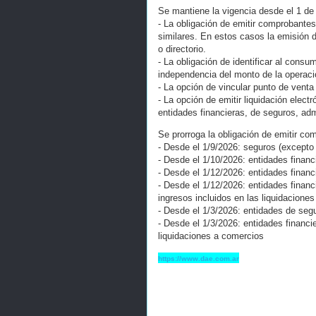
Se mantiene la vigencia desde el 1 de j
- La obligación de emitir comprobante
similares. En estos casos la emisión 
o directorio.
- La obligación de identificar al consu
independencia del monto de la operaci
- La opción de vincular punto de venta
- La opción de emitir liquidación elec
entidades financieras, de seguros, adm
Se prorroga la obligación de emitir co
- Desde el 1/9/2026: seguros (excepto
- Desde el 1/10/2026: entidades financ
- Desde el 1/12/2026: entidades finan
- Desde el 1/12/2026: entidades financ
ingresos incluidos en las liquidaciones 
- Desde el 1/3/2026: entidades de seg
- Desde el 1/3/2026: entidades financi
liquidaciones a comercios
https://www.dae.com.ar