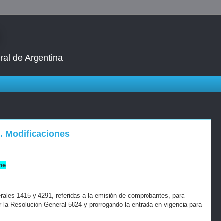
ral de Argentina
. Modificaciones
ne
ales 1415 y 4291, referidas a la emisión de comprobantes, para
r la Resolución General 5824 y prorrogando la entrada en vigencia para