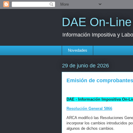
DAE On-Line
Información Impositiva y Labo
Novedades
29 de junio de 2026
Emisión de comprobantes
DAE - Información Impositiva On-Li
Resolución General 5866
ARCA modificó las Resoluciones Gener
incorporar los cambios introducidos po
algunos de dichos cambios.