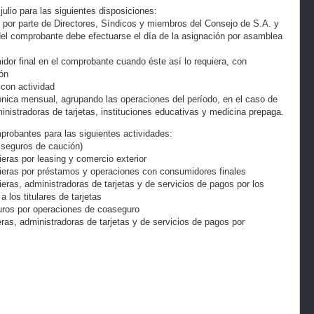
ulio para las siguientes disposiciones:
s por parte de Directores, Síndicos y miembros del Consejo de S.A. y
del comprobante debe efectuarse el día de la asignación por asamblea
midor final en el comprobante cuando éste así lo requiera, con
ón
 con actividad
trónica mensual, agrupando las operaciones del período, en el caso de
inistradoras de tarjetas, instituciones educativas y medicina prepaga.
mprobantes para las siguientes actividades:
 seguros de caución)
ieras por leasing y comercio exterior
cieras por préstamos y operaciones con consumidores finales
ieras, administradoras de tarjetas y de servicios de pagos por los
a los titulares de tarjetas
uros por operaciones de coaseguro
eras, administradoras de tarjetas y de servicios de pagos por