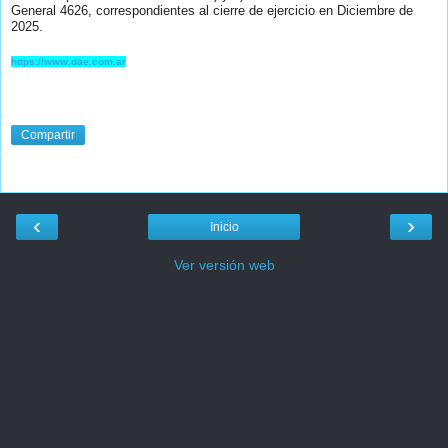
General 4626, correspondientes al cierre de ejercicio en Diciembre de
2025.
https://www.dae.com.ar
Compartir
‹
›
Inicio
Ver versión web